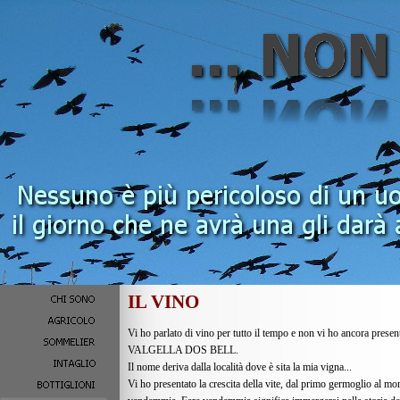
IL VINO
Vi ho parlato di vino per tutto il tempo e non vi ho ancora presen
VALGELLA DOS BELL.
Il nome deriva dalla località dove è sita la mia vigna...
Vi ho presentato la crescita della vite, dal primo germoglio al mom