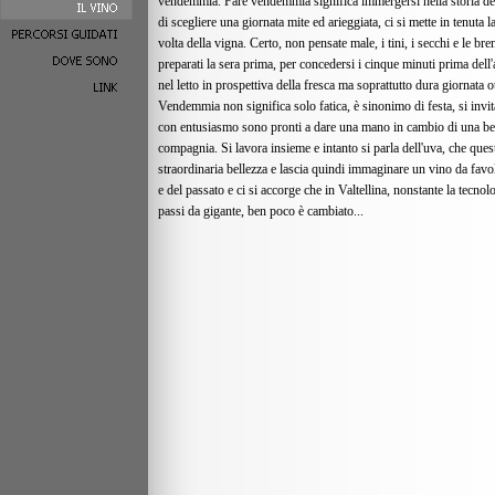
vendemmia. Fare vendemmia significa immergersi nella storia dell
di scegliere una giornata mite ed arieggiata, ci si mette in tenuta la
volta della vigna. Certo, non pensate male, i tini, i secchi e le bre
preparati la sera prima, per concedersi i cinque minuti prima dell'
nel letto in prospettiva della fresca ma soprattutto dura giornata o
Vendemmia non significa solo fatica, è sinonimo di festa, si invit
con entusiasmo sono pronti a dare una mano in cambio di una bel
compagnia. Si lavora insieme e intanto si parla dell'uva, che ques
straordinaria bellezza e lascia quindi immaginare un vino da favol
e del passato e ci si accorge che in Valtellina, nonstante la tecnol
passi da gigante, ben poco è cambiato...