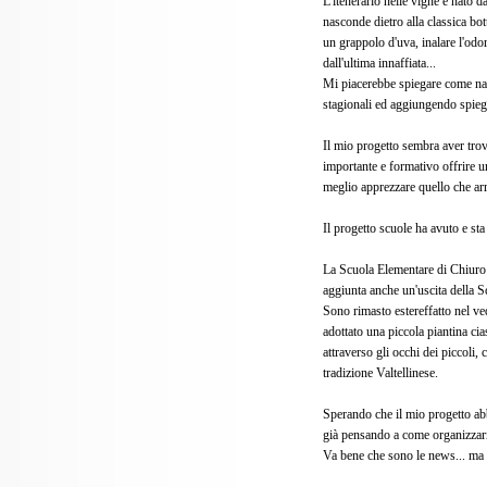
L'itenerario nelle vigne è nato da
nasconde dietro alla classica bo
un grappolo d'uva, inalare l'odor
dall'ultima innaffiata...
Mi piacerebbe spiegare come nas
stagionali ed aggiungendo spiegaz
Il mio progetto sembra aver tro
importante e formativo offrire u
meglio apprezzare quello che arr
Il progetto scuole ha avuto e st
La Scuola Elementare di Chiuro ha
aggiunta anche un'uscita della S
Sono rimasto estereffatto nel ve
adottato una piccola piantina cias
attraverso gli occhi dei piccoli, 
tradizione Valtellinese.
Sperando che il mio progetto abbi
già pensando a come organizzar
Va bene che sono le news... ma n