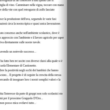
ll'esigenza di far conoscere a tutti quello che si
ttiglia di vino. Camminare nella vigna, toccare con mano
e della vite con quel retrogusto di zolfo lasciato
ce la produzione dell'uva, seguendo le varie fasi
ioni circa la nostra tipica e quasi unica lavorazione.
vato consenso anche nell'ambiente scolastico, dove è
n approccio con l'ambiente e il lavoro agricolo per saper
iva direttamente sulle nostre tavole.
a avendo un notevole successo...
 fatto ben tre uscite con diverse classi alla quale si è
cuola Elementare di Castionetto.
dere la positività negli occhi dei bambini che hanno
cuno... Il progetto è di seguire la crescita della stessa
cercando di insegnare loro i nostri semplici valori e la
a l'interesse da parte di gruppi non solo scolastici sto
mi per il prossimo Grappolo D'Oro...
on posso mica svelarvi tutto...